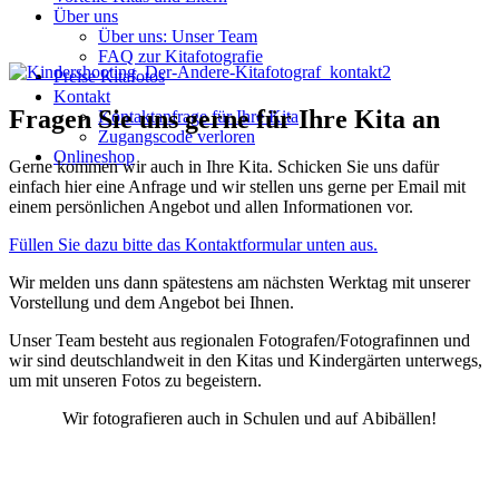
Über uns
Über uns: Unser Team
FAQ zur Kitafotografie
Preise Kitafotos
Kontakt
Fragen Sie uns gerne für Ihre Kita an
Kontaktanfrage für Ihre Kita
Zugangscode verloren
Onlineshop
Gerne kommen wir auch in Ihre Kita. Schicken Sie uns dafür
einfach hier eine Anfrage und wir stellen uns gerne per Email mit
einem persönlichen Angebot und allen Informationen vor.
Füllen Sie dazu bitte das Kontaktformular unten aus.
Wir melden uns dann spätestens am nächsten Werktag mit unserer
Vorstellung und dem Angebot bei Ihnen.
Unser Team besteht aus
regionalen
Fotografen/Fotografinnen und
wir sind
deutschlandweit
in den Kitas und Kindergärten unterwegs,
um mit unseren Fotos zu begeistern.
Wir fotografieren auch in
Schulen
und auf
Abibällen
!