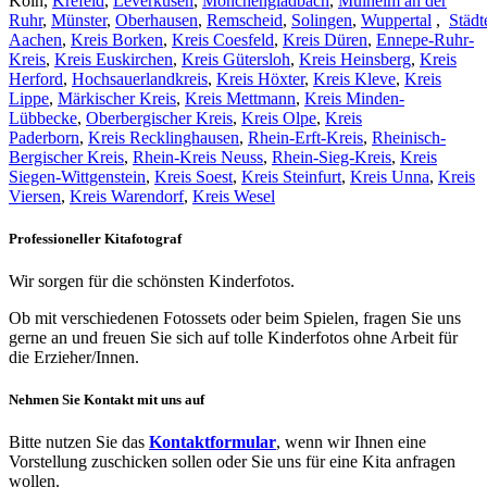
Köln,
Krefeld
,
Leverkusen
,
Mönchengladbach
,
Mülheim an der
Ruhr
,
Münster
,
Oberhausen
,
Remscheid
,
Solingen
,
Wuppertal
,
Städt
Aachen
,
Kreis Borken
,
Kreis Coesfeld
,
Kreis Düren
,
Ennepe-Ruhr-
Kreis
,
Kreis Euskirchen
,
Kreis Gütersloh
,
Kreis Heinsberg
,
Kreis
Herford
,
Hochsauerlandkreis
,
Kreis Höxter
,
Kreis Kleve
,
Kreis
Lippe
,
Märkischer Kreis
,
Kreis Mettmann
,
Kreis Minden-
Lübbecke
,
Oberbergischer Kreis
,
Kreis Olpe
,
Kreis
Paderborn
,
Kreis Recklinghausen
,
Rhein-Erft-Kreis
,
Rheinisch-
Bergischer Kreis
,
Rhein-Kreis Neuss
,
Rhein-Sieg-Kreis
,
Kreis
Siegen-Wittgenstein
,
Kreis Soest
,
Kreis Steinfurt
,
Kreis Unna
,
Kreis
Viersen
,
Kreis Warendorf
,
Kreis Wesel
Professioneller Kitafotograf​
Wir sorgen für die schönsten Kinderfotos.
Ob mit verschiedenen Fotossets oder beim Spielen, fragen Sie uns
gerne an und freuen Sie sich auf tolle Kinderfotos ohne Arbeit für
die Erzieher/Innen.
Nehmen Sie Kontakt mit uns auf​
Bitte nutzen Sie das
Kontaktformular
, wenn wir Ihnen eine
Vorstellung zuschicken sollen oder Sie uns für eine Kita anfragen
wollen.