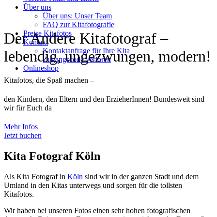
Über uns
Über uns: Unser Team
FAQ zur Kitafotografie
Preise Kitafotos
Der Andere Kitafotograf –
Kontakt
Kontaktanfrage für Ihre Kita
lebendig, ungezwungen, modern!
Zugangscode verloren
Onlineshop
Kitafotos, die Spaß machen –
den Kindern, den Eltern und den ErzieherInnen! Bundesweit sind
wir für Euch da
Mehr Infos
Jetzt buchen
Kita Fotograf Köln
Als Kita Fotograf in
Köln
sind wir in der ganzen Stadt und dem
Umland in den Kitas unterwegs und sorgen für die tollsten
Kitafotos.
Wir haben bei unseren Fotos einen sehr hohen fotografischen