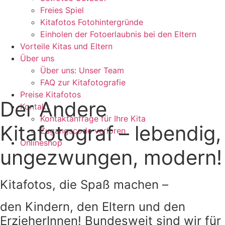
Freies Spiel
Kitafotos Fotohintergründe
Einholen der Fotoerlaubnis bei den Eltern
Vorteile Kitas und Eltern
Über uns
Über uns: Unser Team
FAQ zur Kitafotografie
Preise Kitafotos
Der Andere
Kontakt
Kontaktanfrage für Ihre Kita
Kitafotograf – lebendig,
Zugangscode verloren
Onlineshop
ungezwungen, modern!
Kitafotos, die Spaß machen –
den Kindern, den Eltern und den
ErzieherInnen! Bundesweit sind wir für