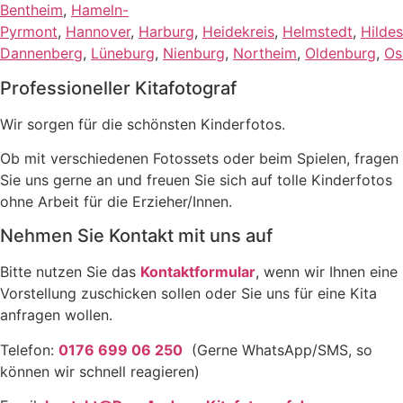
Bentheim
,
Hameln-
Pyrmont
,
Hannover
,
Harburg
,
Heidekreis
,
Helmstedt
,
Hilde
Dannenberg
,
Lüneburg
,
Nienburg
,
Northeim
,
Oldenburg
,
Os
Professioneller Kitafotograf​
Wir sorgen für die schönsten Kinderfotos.
Ob mit verschiedenen Fotossets oder beim Spielen, fragen
Sie uns gerne an und freuen Sie sich auf tolle Kinderfotos
ohne Arbeit für die Erzieher/Innen.
Nehmen Sie Kontakt mit uns auf​
Bitte nutzen Sie das
Kontaktformular
, wenn wir Ihnen eine
Vorstellung zuschicken sollen oder Sie uns für eine Kita
anfragen wollen.
Telefon:
0176 699 06 250
(Gerne WhatsApp/SMS, so
können wir schnell reagieren)