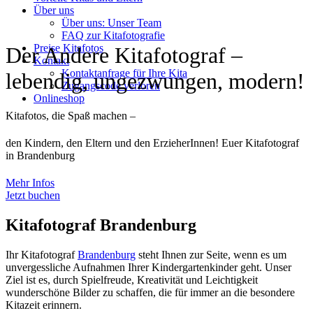
Über uns
Über uns: Unser Team
FAQ zur Kitafotografie
Preise Kitafotos
Der Andere Kitafotograf –
Kontakt
Kontaktanfrage für Ihre Kita
lebendig, ungezwungen, modern!
Zugangscode verloren
Onlineshop
Kitafotos, die Spaß machen –
den Kindern, den Eltern und den ErzieherInnen! Euer Kitafotograf
in Brandenburg
Mehr Infos
Jetzt buchen
Kitafotograf Brandenburg
Ihr Kitafotograf
Brandenburg
steht Ihnen zur Seite, wenn es um
unvergessliche Aufnahmen Ihrer Kindergartenkinder geht. Unser
Ziel ist es, durch Spielfreude, Kreativität und Leichtigkeit
wunderschöne Bilder zu schaffen, die für immer an die besondere
Kitazeit erinnern.