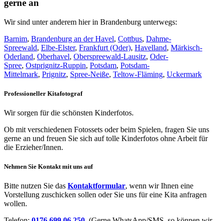
gerne an
Wir sind unter anderem hier in Brandenburg unterwegs:
Barnim
,
Brandenburg an der Havel
,
Cottbus
,
Dahme-
Spreewald
,
Elbe-Elster
,
Frankfurt (Oder)
,
Havelland
,
Märkisch-
Oderland
,
Oberhavel
,
Oberspreewald-Lausitz
,
Oder-
Spree
,
Ostprignitz-Ruppin
,
Potsdam
,
Potsdam-
Mittelmark
,
Prignitz
,
Spree-Neiße
,
Teltow-Fläming
,
Uckermark
Professioneller Kitafotograf​
Wir sorgen für die schönsten Kinderfotos.
Ob mit verschiedenen Fotossets oder beim Spielen, fragen Sie uns
gerne an und freuen Sie sich auf tolle Kinderfotos ohne Arbeit für
die Erzieher/Innen.
Nehmen Sie Kontakt mit uns auf​
Bitte nutzen Sie das
Kontaktformular
, wenn wir Ihnen eine
Vorstellung zuschicken sollen oder Sie uns für eine Kita anfragen
wollen.
Telefon:
0176 699 06 250
(Gerne WhatsApp/SMS, so können wir