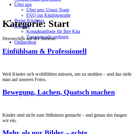
Über uns
Über uns: Unser Team
FAQ zur Kitafotografie
Preise Kitafotos
Kategorie:
Start
Kontakt
Kontaktanfrage für Ihre Kita
Zugangscode verloren
Herosection auf der Strtseite
Onlineshop
Einfühlsam & Professionell
Weil Kinder sich wohlfühlen müssen, um zu strahlen – und das sieht
man auf unseren Fotos.
Bewegung, Lachen, Quatsch machen
Kinder sind nicht zum Stillsitzen gemacht – und genau das fangen
wir ein.
Mehr als nur Bilder – echte